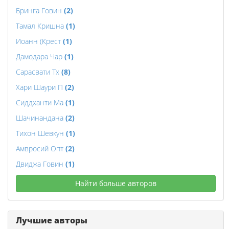
Бринга Говин
(2)
Тамал Кришна
(1)
Иоанн (Крест
(1)
Дамодара Чар
(1)
Сарасвати Тх
(8)
Хари Шаури П
(2)
Сиддханти Ма
(1)
Шачинандана
(2)
Тихон Шевкун
(1)
Амвросий Опт
(2)
Двиджа Говин
(1)
Найти больше авторов
Лучшие авторы