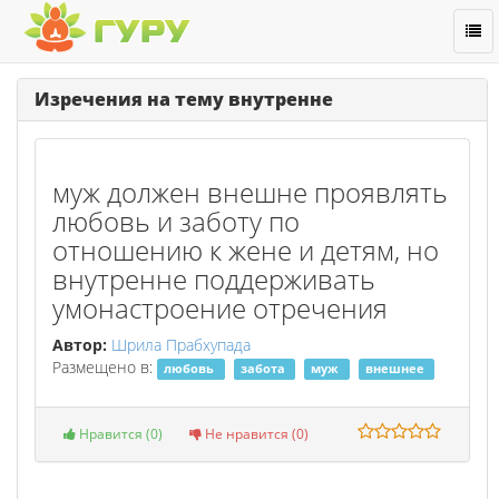
Togg
navi
Изречения на тему внутренне
муж должен внешне проявлять
любовь и заботу по
отношению к жене и детям, но
внутренне поддерживать
умонастроение отречения
Автор:
Шрила Прабхупада
Размещено в:
любовь
забота
муж
внешнее
Нравится (
0
)
Не нравится (
0
)