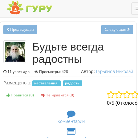
T
n
Предыдущая
Следующая
Будьте всегда
радостны
|
Автор:
Гурьянов Николай
11 years ago
Просмотры: 428
Размещено в:
наставления
радость
Нравится (
0
)
Не нравится (
0
)
0/5 (0 голосо
Комментарии