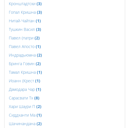
Кронштадтски
(3)
Гопал Кришна
(3)
Нитай-Чайтан
(1)
Тушкин Васил
(3)
Павел (патри
(2)
Павел Апосто
(1)
Индрадьюмна
(2)
Бринга Говин
(2)
Тамал Кришна
(1)
Иоанн (Крест
(1)
Дамодара Чар
(1)
Сарасвати Тх
(8)
Хари Шаури П
(2)
Сиддханти Ма
(1)
Шачинандана
(2)